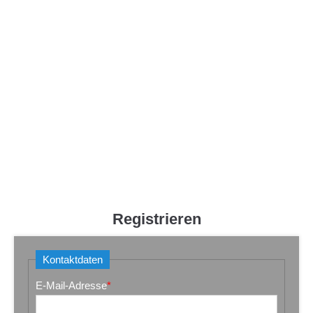
Menu
Der Eintrag "offcanvas-col1" existiert leider nicht.
Der Eintrag "offcanvas-col2" existiert leider nicht.
Der Eintrag "offcanvas-col3" existiert leider nicht.
Der Eintrag "offcanvas-col4" existiert leider nicht.
Registrieren
Kontaktdaten
E-Mail-Adresse
*